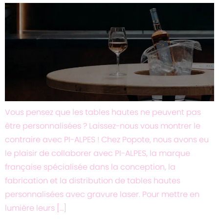
Vous pensez que les tables hautes ne peuvent pas
être personnalisées ? Laissez-nous vous montrer le
contraire avec PI-ALPES ! Chez Popote, nous avons eu
le plaisir de collaborer avec PI-ALPES, la marque
française spécialisée dans la conception, la
fabrication et la distribution de tables hautes
personnalisées avec gravure laser. Pour mettre en
lumière leurs […]