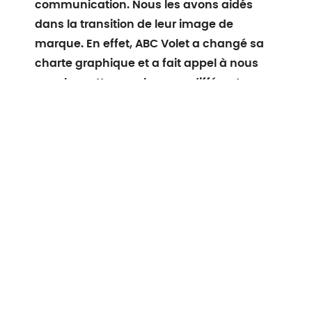
communication. Nous les avons aidés
dans la transition de leur image de
marque. En effet, ABC Volet a changé sa
charte graphique et a fait appel à nous
pour la mettre en place sur différents
supports.
Dans cette optique de communication
globale, nous avons créé des bannières
pour les réseaux sociaux pour lier la
nouvelle identité aux divers canaux de
communication, et proposé un nouveau
visuel pour leurs véhicules afin d’accroître
leur visibilité au quotidien. Le covering de
véhicule est l’une des communications
les plus marquantes au niveau local.